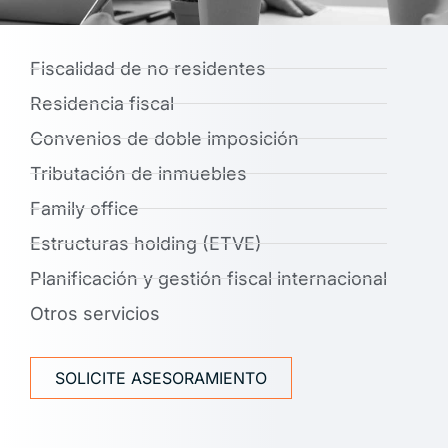
Fiscalidad de no residentes
Residencia fiscal
Convenios de doble imposición
Tributación de inmuebles
Family office
Estructuras holding (ETVE)
Planificación y gestión fiscal internacional
Otros servicios
SOLICITE ASESORAMIENTO